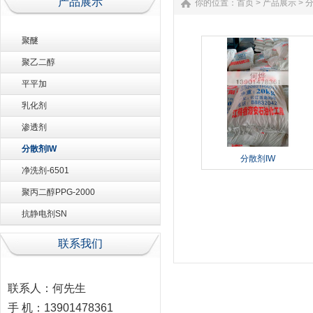
产品展示
你的位置：
首页
>
产品展示
>
分
聚醚
聚乙二醇
平平加
乳化剂
渗透剂
分散剂IW
分散剂IW
净洗剂-6501
聚丙二醇PPG-2000
抗静电剂SN
联系我们
联系人：何先生
手 机：13901478361